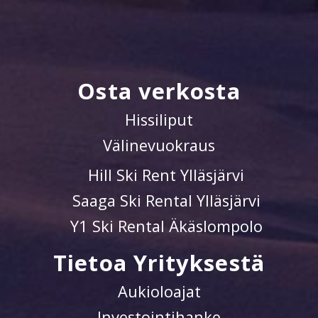
Osta verkosta
Hissiliput
Välinevuokraus
Hill Ski Rent Ylläsjärvi
Saaga Ski Rental Ylläsjärvi
Y1 Ski Rental Äkäslompolo
Tietoa Yrityksestä
Aukioloajat
Investointihanke