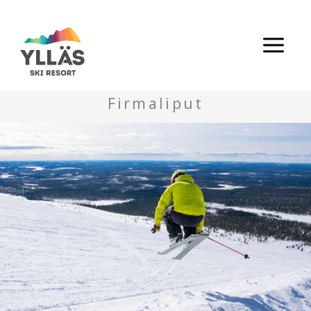
Siirry
sisältöön
Firmaliput