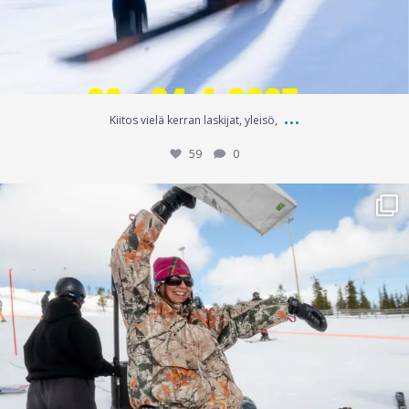
...
Kiitos vielä kerran laskijat, yleisö,
59
0
Heat Wave pe-la photo dumb
Menossa
...
177
0