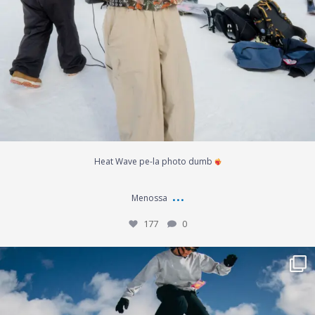
Heat Wave pe-la photo dumb
...
Menossa
177
0
Heat Wave lauantain photo dumb
...
165
0