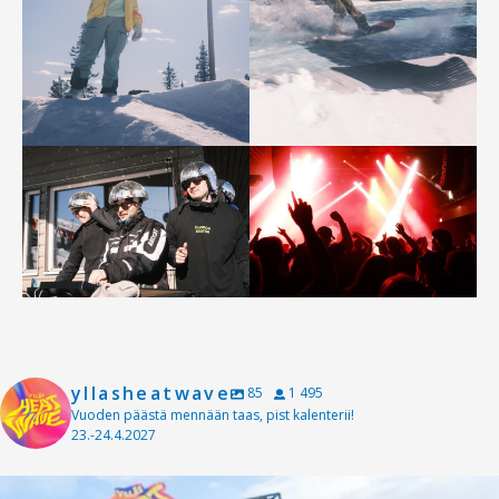
yllasheatwave
85
1 495
Vuoden päästä mennään taas, pist kalenterii!
23.-24.4.2027
Viikko tapahtumasta! Kiitos vielä kaikille!