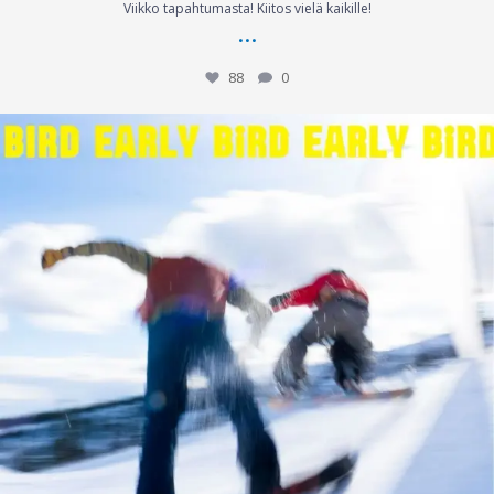
Viikko tapahtumasta! Kiitos vielä kaikille!
...
88
0
Kiitos vielä kerran laskijat, yleisö,
...
59
0