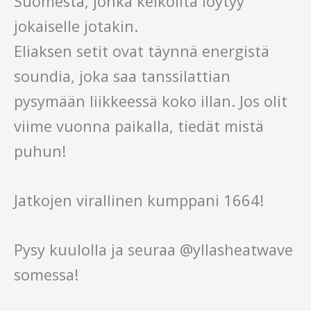
Suomesta, jonka keikoilta löytyy
jokaiselle jotakin.
Eliaksen setit ovat täynnä energistä
soundia, joka saa tanssilattian
pysymään liikkeessä koko illan. Jos olit
viime vuonna paikalla, tiedät mistä
puhun!
Jatkojen virallinen kumppani 1664!
Pysy kuulolla ja seuraa @yllasheatwave
somessa!