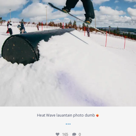
Heat Wave lauantain photo dumb
...
165
0