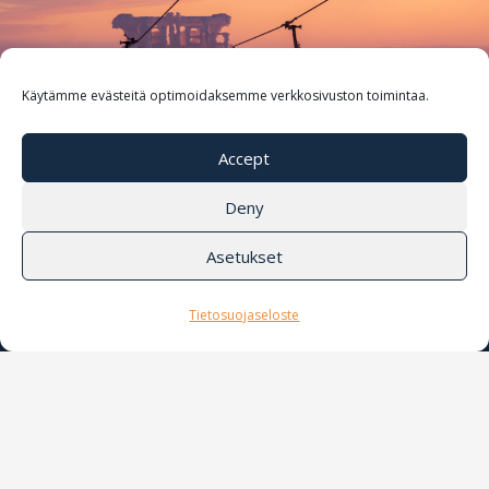
Käytämme evästeitä optimoidaksemme verkkosivuston toimintaa.
Accept
Deny
Asetukset
HIIHTOKESKUS
Tietosuojaseloste
Ylläs on Suomen suurin!
Ylläs on maamme mittavin