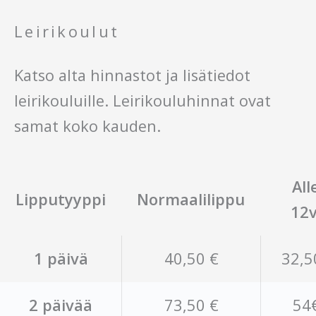
Leirikoulut
Katso alta hinnastot ja lisätiedot
leirikouluille. Leirikouluhinnat ovat
samat koko kauden.
All
Lipputyyppi
Normaalilippu
12v
1 päivä
40,50 €
32,5
2 päivää
73,50 €
54